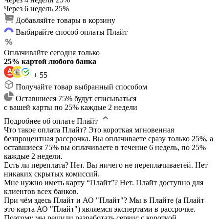
Через 6 недель
25%
Добавляйте товары в корзину
Выбирайте способ оплаты Плайт
Оплачивайте сегодня только
25% картой любого банка
+ 55
Получайте товар выбранный способом
Оставшиеся 75% будут списываться
с вашей карты по 25% каждые 2 недели
Подробнее об оплате Плайт
Что такое оплата Плайт?
Это короткая мгновенная
безпроцентная рассрочка. Вы оплачиваете сразу только 25%, а
оставшиеся 75% вы оплачиваете в течение 6 недель, по 25%
каждые 2 недели.
Есть ли переплата?
Нет. Вы ничего не переплачиваетей. Нет
никаких скрытых комиссий.
Мне нужно иметь карту “Плайт”?
Нет. Плайт доступно для
клиентов всех банков.
При чём здесь Плайт и АО "Плайт"?
Мы в Плайте (а Плайт
это карта АО "Плайт") являемся экспертами в рассрочке.
Поэтому мы решили разработать сервис с короткой