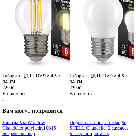
Габариты (Д Ш В):
9
×
4.5
×
Габариты (Д Ш В):
9
×
4.5
×
4.5 cм
4.5 cм
220 ₽
220 ₽
В наличии
В наличии
Вам могут понравится
Люстра Via Wireflow
Подвесная люстра rectangle
Chandelier polyhedral 0315
SHELL Chandelier 2 cascades
Suspension lamp
Быстрый просмотр