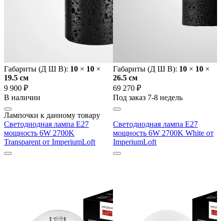
Габариты (Д Ш В):
10
×
10
×
Габариты (Д Ш В):
10
×
10
×
19.5 cм
26.5 cм
9 900 ₽
69 270 ₽
В наличии
Под заказ 7-8 недель
Лампочки к данному товару
Светодиодная лампа E27
Светодиодная лампа E27
мощность 6W 2700K
мощность 6W 2700K White от
Transparent от ImperiumLoft
ImperiumLoft