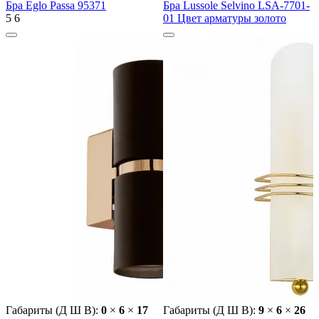
Бра Eglo Passa 95371
Бра Lussole Selvino LSA-7701-
5
6
01 Цвет арматуры золото
Габариты (Д Ш В):
0
×
6
×
17
Габариты (Д Ш В):
9
×
6
×
26