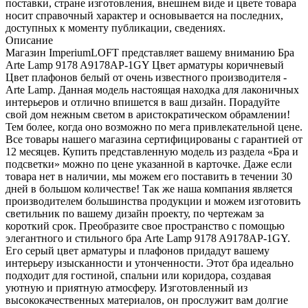
поставки, стране изготовления, внешнем виде и цвете товара
носит справочный характер и основывается на последних,
доступных к моменту публикации, сведениях.
Описание
Магазин ImperiumLOFT представляет вашему вниманию Бра
Arte Lamp 9178 A9178AP-1GY Цвет арматуры коричневый
Цвет плафонов белый от очень известного производителя -
Arte Lamp. Данная модель настоящая находка для лаконичных
интерьеров и отлично впишется в ваш дизайн. Порадуйте
свой дом нежным светом в аристократическом обрамлении!
Тем более, когда оно возможно по мега привлекательной цене.
Все товары нашего магазина сертифицированы с гарантией от
12 месяцев. Купить представленную модель из раздела «Бра и
подсветки» можно по цене указанной в карточке. Даже если
товара нет в наличии, мы можем его поставить в течении 30
дней в большом количестве! Так же наша компания является
производителем большинства продукции и можем изготовить
светильник по вашему дизайн проекту, по чертежам за
короткий срок. Преобразите свое пространство с помощью
элегантного и стильного бра Arte Lamp 9178 A9178AP-1GY.
Его серый цвет арматуры и плафонов придадут вашему
интерьеру изысканности и утонченности. Этот бра идеально
подходит для гостиной, спальни или коридора, создавая
уютную и приятную атмосферу. Изготовленный из
высококачественных материалов, он прослужит вам долгие