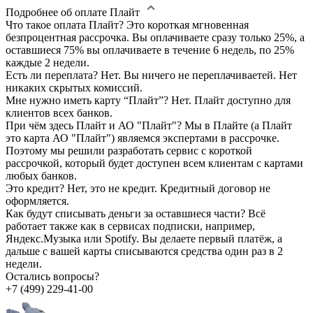
Подробнее об оплате Плайт
Что такое оплата Плайт?
Это короткая мгновенная
безпроцентная рассрочка. Вы оплачиваете сразу только 25%, а
оставшиеся 75% вы оплачиваете в течение 6 недель, по 25%
каждые 2 недели.
Есть ли переплата?
Нет. Вы ничего не переплачиваетей. Нет
никаких скрытых комиссий.
Мне нужно иметь карту “Плайт”?
Нет. Плайт доступно для
клиентов всех банков.
При чём здесь Плайт и АО "Плайт"?
Мы в Плайте (а Плайт
это карта АО "Плайт") являемся экспертами в рассрочке.
Поэтому мы решили разработать сервис с короткой
рассрочкой, который будет доступен всем клиентам с картами
любых банков.
Это кредит?
Нет, это не кредит. Кредитный договор не
оформляется.
Как будут списывать деньги за оставшиеся части?
Всё
работает также как в сервисах подписки, например,
Яндекс.Музыка или Spotify. Вы делаете первый платёж, а
дальше с вашей карты списываются средства один раз в 2
недели.
Остались вопросы?
+7 (499) 229-41-00