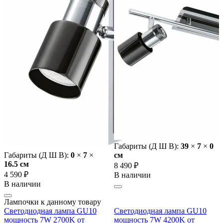
Габариты (Д Ш В):
39
×
7
×
0
Габариты (Д Ш В):
0
×
7
×
cм
16.5 cм
8 490 ₽
4 590 ₽
В наличии
В наличии
Лампочки к данному товару
Светодиодная лампа GU10
Светодиодная лампа GU10
мощность 7W 2700K от
мощность 7W 4200K от