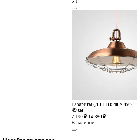
5
1
Габариты (Д Ш В):
48
×
49
×
49 cм
7 190 ₽
14 380 ₽
В наличии