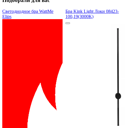
Подобрали для вас
Светодиодное бра WattMe
Бра Kink Light Локи 08423-
Elips
100,19(3000K)