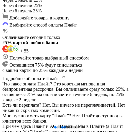
Через 2 недели
25%
Через 4 недели
25%
Через 6 недель
25%
Добавляйте товары в корзину
Выбирайте способ оплаты Плайт
Оплачивайте сегодня только
25% картой любого банка
+ 55
Получайте товар выбранный способом
Оставшиеся 75% будут списываться
с вашей карты по 25% каждые 2 недели
Подробнее об оплате Плайт
Что такое оплата Плайт?
Это короткая мгновенная
безпроцентная рассрочка. Вы оплачиваете сразу только 25%, а
оставшиеся 75% вы оплачиваете в течение 6 недель, по 25%
каждые 2 недели.
Есть ли переплата?
Нет. Вы ничего не переплачиваетей. Нет
никаких скрытых комиссий.
Мне нужно иметь карту “Плайт”?
Нет. Плайт доступно для
клиентов всех банков.
При чём здесь Плайт и АО "Плайт"?
Мы в Плайте (а Плайт
это карта АО "Плайт") являемся экспертами в рассрочке.