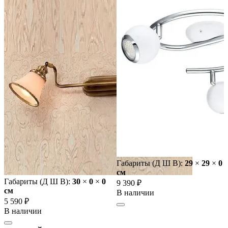
Габариты (Д Ш В):
29
×
29
×
0
cм
Габариты (Д Ш В):
30
×
0
×
0
9 390 ₽
cм
В наличии
5 590 ₽
В наличии