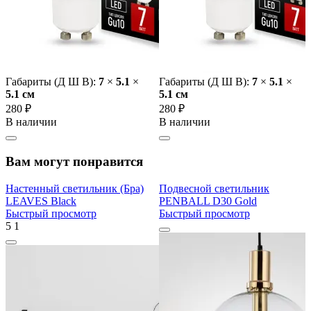
Габариты (Д Ш В):
7
×
5.1
×
Габариты (Д Ш В):
7
×
5.1
×
5.1 cм
5.1 cм
280 ₽
280 ₽
В наличии
В наличии
Вам могут понравится
Настенный светильник (Бра)
Подвесной светильник
LEAVES Black
PENBALL D30 Gold
Быстрый просмотр
Быстрый просмотр
5
1