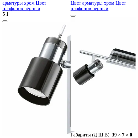
арматуры хром Цвет
Цвет арматуры хром Цвет
плафонов чёрный
плафонов черный
5
1
Габариты (Д Ш В):
39
×
7
×
0