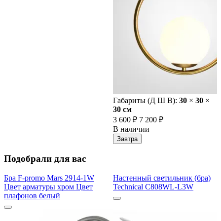
Габариты (Д Ш В):
30
×
30
×
30 cм
3 600 ₽
7 200 ₽
В наличии
Завтра
Подобрали для вас
Бра F-promo Mars 2914-1W
Настенный светильник (бра)
Цвет арматуры хром Цвет
Technical C808WL-L3W
плафонов белый