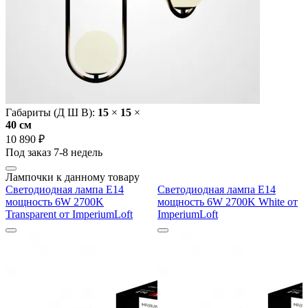
Габариты (Д Ш В):
15
×
15
×
40 cм
10 890 ₽
Под заказ 7-8 недель
Лампочки к данному товару
Светодиодная лампа E14
Светодиодная лампа E14
мощность 6W 2700K
мощность 6W 2700K White от
Transparent от ImperiumLoft
ImperiumLoft