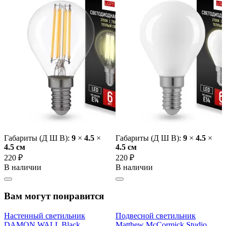
Габариты (Д Ш В):
9
×
4.5
×
Габариты (Д Ш В):
9
×
4.5
×
4.5 cм
4.5 cм
220 ₽
220 ₽
В наличии
В наличии
Вам могут понравится
Настенный светильник
Подвесной светильник
DAMON WALL Black
Matthew McCormick Studio