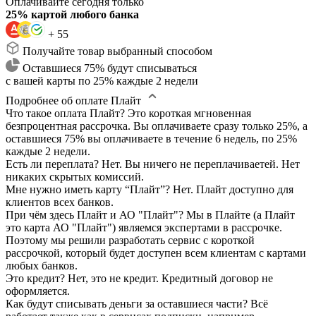
Оплачивайте сегодня только
25% картой любого банка
+ 55
Получайте товар выбранный способом
Оставшиеся 75% будут списываться
с вашей карты по 25% каждые 2 недели
Подробнее об оплате Плайт
Что такое оплата Плайт?
Это короткая мгновенная
безпроцентная рассрочка. Вы оплачиваете сразу только 25%, а
оставшиеся 75% вы оплачиваете в течение 6 недель, по 25%
каждые 2 недели.
Есть ли переплата?
Нет. Вы ничего не переплачиваетей. Нет
никаких скрытых комиссий.
Мне нужно иметь карту “Плайт”?
Нет. Плайт доступно для
клиентов всех банков.
При чём здесь Плайт и АО "Плайт"?
Мы в Плайте (а Плайт
это карта АО "Плайт") являемся экспертами в рассрочке.
Поэтому мы решили разработать сервис с короткой
рассрочкой, который будет доступен всем клиентам с картами
любых банков.
Это кредит?
Нет, это не кредит. Кредитный договор не
оформляется.
Как будут списывать деньги за оставшиеся части?
Всё