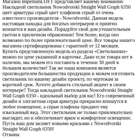
Магазин ImperiumLOFT представляет вашему вниманию
Накладной светильник Nowodvorski Straight Wall Graph 6350
цвет арматуры серый цвет плафонов серый от очень
известного производителя - Nowodvorski. Данная модель
настоящая находка для богатых интерьеров и приятно
впишется в ваш дизайн. Порадуйте свой дом утешительным
светом в приличном обрамлении! Тем более, когда оно
возможно по более привлекательной цене. Все товары нашего
магазина сертифицированы с гарантией от 12 месяцев.
Купить представленную модель из раздела «Светильники»
можно по цене указанной в карточке. Даже если товара нет в
наличии, мы можем его поставить в течении 30 дней в
большом количестве! Так же наша компания является
производителем большинства продукции и можем изготовить
светильник по вашему дизайн проекту, по чертежам за
короткий срок. Хотите добавить стильный акцент в своем
интерьере? Тогда накладной светильник Nowodvorski Straight
Wall Graph 6350 - идеальный выбор для вас! Его современный
дизайн и элегантная серая арматура прекрасно впишутся в
любое помещение, а серые плафоны придают ему
изысканный вид. Этот светильник не только привлекательно
выглядит, но и обеспечивает яркое и комфортное освещение.
Пусть ваш дом засияет новыми красками с Nowodvorski
Straight Wall Graph 6350!
Отзывы