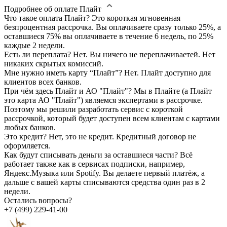
Подробнее об оплате Плайт
Что такое оплата Плайт?
Это короткая мгновенная
безпроцентная рассрочка. Вы оплачиваете сразу только 25%, а
оставшиеся 75% вы оплачиваете в течение 6 недель, по 25%
каждые 2 недели.
Есть ли переплата?
Нет. Вы ничего не переплачиваетей. Нет
никаких скрытых комиссий.
Мне нужно иметь карту “Плайт”?
Нет. Плайт доступно для
клиентов всех банков.
При чём здесь Плайт и АО "Плайт"?
Мы в Плайте (а Плайт
это карта АО "Плайт") являемся экспертами в рассрочке.
Поэтому мы решили разработать сервис с короткой
рассрочкой, который будет доступен всем клиентам с картами
любых банков.
Это кредит?
Нет, это не кредит. Кредитный договор не
оформляется.
Как будут списывать деньги за оставшиеся части?
Всё
работает также как в сервисах подписки, например,
Яндекс.Музыка или Spotify. Вы делаете первый платёж, а
дальше с вашей карты списываются средства один раз в 2
недели.
Остались вопросы?
+7 (499) 229-41-00