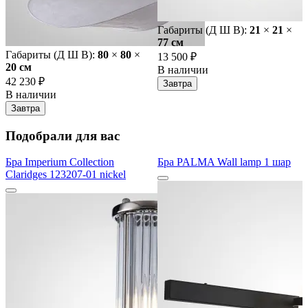
Габариты (Д Ш В):
21
×
21
×
77 cм
Габариты (Д Ш В):
80
×
80
×
13 500 ₽
20 cм
В наличии
42 230 ₽
Завтра
В наличии
Завтра
Подобрали для вас
Бра Imperium Collection
Бра PALMA Wall lamp 1 шар
Claridges 123207-01 nickel