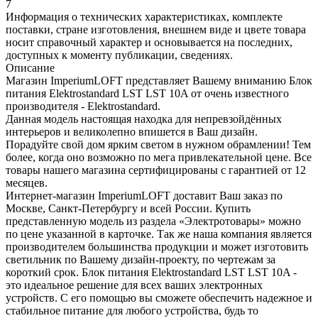
7
Информация о технических характеристиках, комплекте
поставки, стране изготовления, внешнем виде и цвете товара
носит справочный характер и основывается на последних,
доступных к моменту публикации, сведениях.
Описание
Магазин ImperiumLOFT представляет Вашему вниманию Блок
питания Elektrostandard LST LST 10A от очень известного
производителя - Elektrostandard.
Данная модель настоящая находка для непревзойдённых
интерьеров и великолепно впишется в Ваш дизайн.
Порадуйте свой дом ярким светом в нужном обрамлении! Тем
более, когда оно возможно по мега привлекательной цене. Все
товары нашего магазина сертифицированы с гарантией от 12
месяцев.
Интернет-магазин ImperiumLOFT доставит Ваш заказ по
Москве, Санкт-Петербургу и всей России. Купить
представленную модель из раздела «Электротовары» можно
по цене указанной в карточке. Так же наша компания является
производителем большинства продукции и может изготовить
светильник по Вашему дизайн-проекту, по чертежам за
короткий срок. Блок питания Elektrostandard LST LST 10A -
это идеальное решение для всех ваших электронных
устройств. С его помощью вы сможете обеспечить надежное и
стабильное питание для любого устройства, будь то