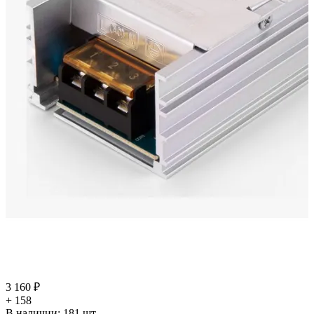
3 160 ₽
+ 158
В наличии:
181
шт.