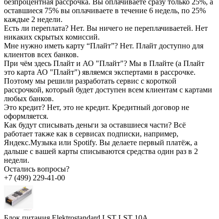
безпроцентная рассрочка. Вы оплачиваете сразу только 25%, а
оставшиеся 75% вы оплачиваете в течение 6 недель, по 25%
каждые 2 недели.
Есть ли переплата?
Нет. Вы ничего не переплачиваетей. Нет
никаких скрытых комиссий.
Мне нужно иметь карту “Плайт”?
Нет. Плайт доступно для
клиентов всех банков.
При чём здесь Плайт и АО "Плайт"?
Мы в Плайте (а Плайт
это карта АО "Плайт") являемся экспертами в рассрочке.
Поэтому мы решили разработать сервис с короткой
рассрочкой, который будет доступен всем клиентам с картами
любых банков.
Это кредит?
Нет, это не кредит. Кредитный договор не
оформляется.
Как будут списывать деньги за оставшиеся части?
Всё
работает также как в сервисах подписки, например,
Яндекс.Музыка или Spotify. Вы делаете первый платёж, а
дальше с вашей карты списываются средства один раз в 2
недели.
Остались вопросы?
+7 (499) 229-41-00
Блок питания Elektrostandard LST LST 10A