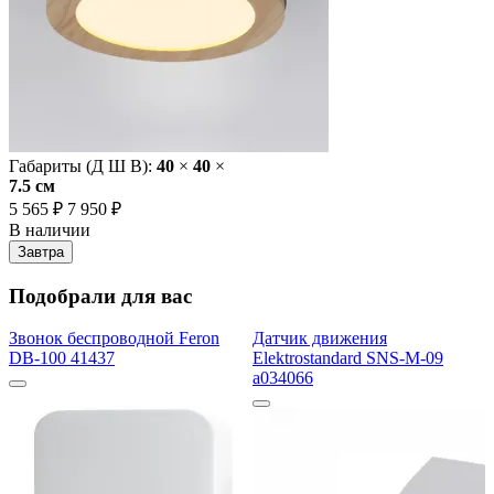
Габариты (Д Ш В):
40
×
40
×
7.5 cм
5 565 ₽
7 950 ₽
В наличии
Завтра
Подобрали для вас
Звонок беспроводной Feron
Датчик движения
DB-100 41437
Elektrostandard SNS-M-09
a034066