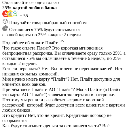
Оплачивайте сегодня только
25% картой любого банка
+ 55
Получайте товар выбранный способом
Оставшиеся 75% будут списываться
с вашей карты по 25% каждые 2 недели
Подробнее об оплате Плайт
Что такое оплата Плайт?
Это короткая мгновенная
безпроцентная рассрочка. Вы оплачиваете сразу только 25%, а
оставшиеся 75% вы оплачиваете в течение 6 недель, по 25%
каждые 2 недели.
Есть ли переплата?
Нет. Вы ничего не переплачиваетей. Нет
никаких скрытых комиссий.
Мне нужно иметь карту “Плайт”?
Нет. Плайт доступно для
клиентов всех банков.
При чём здесь Плайт и АО "Плайт"?
Мы в Плайте (а Плайт
это карта АО "Плайт") являемся экспертами в рассрочке.
Поэтому мы решили разработать сервис с короткой
рассрочкой, который будет доступен всем клиентам с картами
любых банков.
Это кредит?
Нет, это не кредит. Кредитный договор не
оформляется.
Как будут списывать деньги за оставшиеся части?
Всё