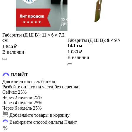
Габариты (Д Ш В):
11
×
6
×
7.2
cм
Габариты (Д Ш В):
9
×
9
×
14.1 cм
1 846 ₽
1 080 ₽
В наличии
В наличии
Для клиентов всех банков
Разбейте оплату на части без переплат
Сейчас
25%
Через 2 недели
25%
Через 4 недели
25%
Через 6 недель
25%
Добавляйте товары в корзину
Выбирайте способ оплаты Плайт