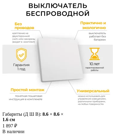
Габариты (Д Ш В):
8.6
×
8.6
×
1.6 cм
1 897 ₽
В наличии