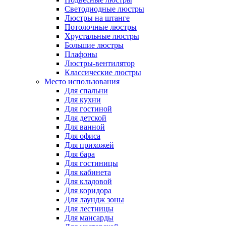
Светодиодные люстры
Люстры на штанге
Потолочные люстры
Хрустальные люстры
Большие люстры
Плафоны
Люстры-вентилятор
Классические люстры
Место использования
Для спальни
Для кухни
Для гостиной
Для детской
Для ванной
Для офиса
Для прихожей
Для бара
Для гостиницы
Для кабинета
Для кладовой
Для коридора
Для лаундж зоны
Для лестницы
Для мансарды