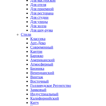
Для мастерской
Для отеля
Для приемной
Для ресторана
Для студии
Для улицы
Для холла
Для шоу-рума
Стили
Классика
Арт-Деко
Современный
Кантри
Барокко
Американский
Атмосферный
Бионика
Венецианский
Винтаж
Восточный
Голливудское Регентство
Замковый
Индустриальный
Калифорнийский
Китч