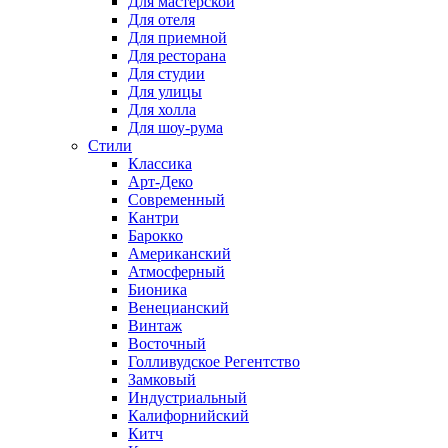
Для мастерской
Для отеля
Для приемной
Для ресторана
Для студии
Для улицы
Для холла
Для шоу-рума
Стили
Классика
Арт-Деко
Современный
Кантри
Барокко
Американский
Атмосферный
Бионика
Венецианский
Винтаж
Восточный
Голливудское Регентство
Замковый
Индустриальный
Калифорнийский
Китч