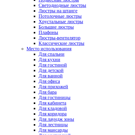
Светодиодные люстры
Люстры на штанге
Потолочные люстры
Хрустальные люстры
Большие люстры
Плафоны
Люстры-вентилятор
Классические люстры
Место использования
Для спальни
Для кухни
Для гостиной
Для детской
Для ванной
Для офиса
Для прихожей
Для бара
Для гостиницы
Для кабинета
Для кладовой
Для коридора
Для лаундж зоны
Для лестницы
Для мансарды