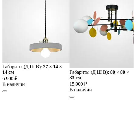
Габариты (Д Ш В):
27
×
14
×
14 cм
Габариты (Д Ш В):
80
×
80
×
33 cм
6 900 ₽
15 900 ₽
В наличии
В наличии