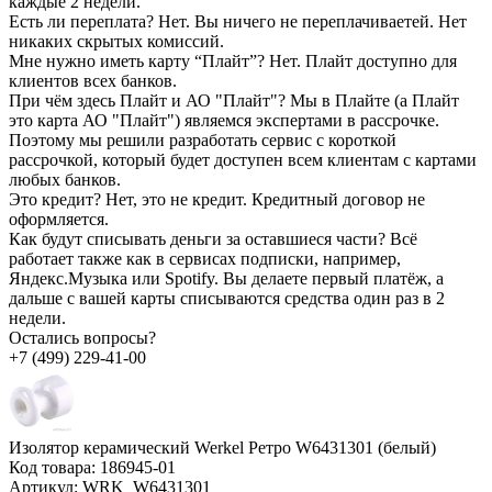
каждые 2 недели.
Есть ли переплата?
Нет. Вы ничего не переплачиваетей. Нет
никаких скрытых комиссий.
Мне нужно иметь карту “Плайт”?
Нет. Плайт доступно для
клиентов всех банков.
При чём здесь Плайт и АО "Плайт"?
Мы в Плайте (а Плайт
это карта АО "Плайт") являемся экспертами в рассрочке.
Поэтому мы решили разработать сервис с короткой
рассрочкой, который будет доступен всем клиентам с картами
любых банков.
Это кредит?
Нет, это не кредит. Кредитный договор не
оформляется.
Как будут списывать деньги за оставшиеся части?
Всё
работает также как в сервисах подписки, например,
Яндекс.Музыка или Spotify. Вы делаете первый платёж, а
дальше с вашей карты списываются средства один раз в 2
недели.
Остались вопросы?
+7 (499) 229-41-00
Изолятор керамический Werkel Ретро W6431301 (белый)
Код товара:
186945-01
Артикул:
WRK_W6431301