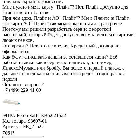
никаких скрытых комиссий.
Мне нужно иметь карту “Плайт”?
Нет. Плайт доступно для
клиентов всех банков.
При чём здесь Плайт и АО "Плайт"?
Мы в Плайте (а Плайт
это карта АО "Плайт") являемся экспертами в рассрочке.
Поэтому мы решили разработать сервис с короткой
рассрочкой, который будет доступен всем клиентам с картами
любых банков.
Это кредит?
Нет, это не кредит. Кредитный договор не
оформляется.
Как будут списывать деньги за оставшиеся части?
Всё
работает также как в сервисах подписки, например,
Яндекс.Музыка или Spotify. Вы делаете первый платёж, а
дальше с вашей карты списываются средства один раз в 2
недели.
Остались вопросы?
+7 (499) 229-41-00
ЭПРА Feron Saffit EB52 21522
Код товара:
93607-01
Артикул:
FE_21522
706 ₽