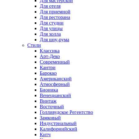
Для мастерской
Для отеля
Для приемной
Для ресторана
Для студии
Для улицы
Для холла
Для шоу-рума
Стили
Классика
Арт-Деко
Современный
Кантри
Барокко
Американский
Атмосферный
Бионика
Венецианский
Винтаж
Восточный
Голливудское Регентство
Замковый
Индустриальный
Калифорнийский
Китч