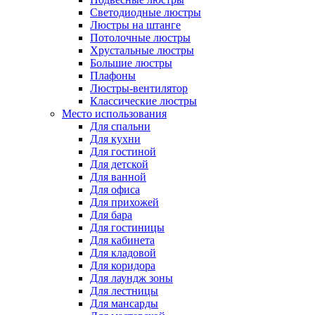
Светодиодные люстры
Люстры на штанге
Потолочные люстры
Хрустальные люстры
Большие люстры
Плафоны
Люстры-вентилятор
Классические люстры
Место использования
Для спальни
Для кухни
Для гостиной
Для детской
Для ванной
Для офиса
Для прихожей
Для бара
Для гостиницы
Для кабинета
Для кладовой
Для коридора
Для лаундж зоны
Для лестницы
Для мансарды