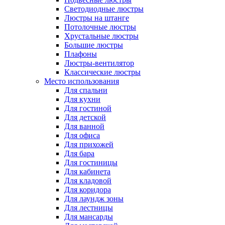
Светодиодные люстры
Люстры на штанге
Потолочные люстры
Хрустальные люстры
Большие люстры
Плафоны
Люстры-вентилятор
Классические люстры
Место использования
Для спальни
Для кухни
Для гостиной
Для детской
Для ванной
Для офиса
Для прихожей
Для бара
Для гостиницы
Для кабинета
Для кладовой
Для коридора
Для лаундж зоны
Для лестницы
Для мансарды