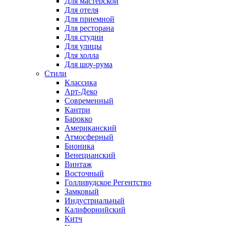
Для мастерской
Для отеля
Для приемной
Для ресторана
Для студии
Для улицы
Для холла
Для шоу-рума
Стили
Классика
Арт-Деко
Современный
Кантри
Барокко
Американский
Атмосферный
Бионика
Венецианский
Винтаж
Восточный
Голливудское Регентство
Замковый
Индустриальный
Калифорнийский
Китч