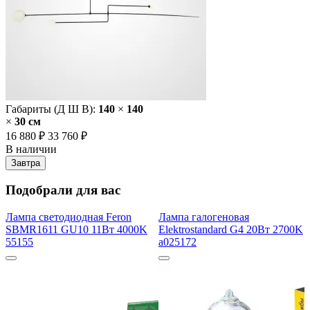
Габариты (Д Ш В):
140
×
140
×
30 cм
16 880 ₽
33 760 ₽
В наличии
Завтра
Подобрали для вас
Лампа светодиодная Feron
Лампа галогеновая
SBMR1611 GU10 11Вт 4000K
Elektrostandard G4 20Вт 2700K
55155
a025172