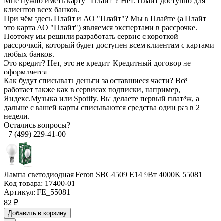
Мне нужно иметь карту “Плайт”?
Нет. Плайт доступно для
клиентов всех банков.
При чём здесь Плайт и АО "Плайт"?
Мы в Плайте (а Плайт
это карта АО "Плайт") являемся экспертами в рассрочке.
Поэтому мы решили разработать сервис с короткой
рассрочкой, который будет доступен всем клиентам с картами
любых банков.
Это кредит?
Нет, это не кредит. Кредитный договор не
оформляется.
Как будут списывать деньги за оставшиеся части?
Всё
работает также как в сервисах подписки, например,
Яндекс.Музыка или Spotify. Вы делаете первый платёж, а
дальше с вашей карты списываются средства один раз в 2
недели.
Остались вопросы?
+7 (499) 229-41-00
Лампа светодиодная Feron SBG4509 E14 9Вт 4000K 55081
Код товара:
17400-01
Артикул:
FE_55081
82 ₽
Добавить в корзину