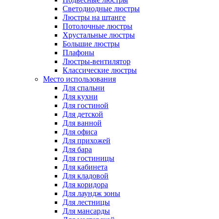
Светодиодные люстры
Люстры на штанге
Потолочные люстры
Хрустальные люстры
Большие люстры
Плафоны
Люстры-вентилятор
Классические люстры
Место использования
Для спальни
Для кухни
Для гостиной
Для детской
Для ванной
Для офиса
Для прихожей
Для бара
Для гостиницы
Для кабинета
Для кладовой
Для коридора
Для лаундж зоны
Для лестницы
Для мансарды