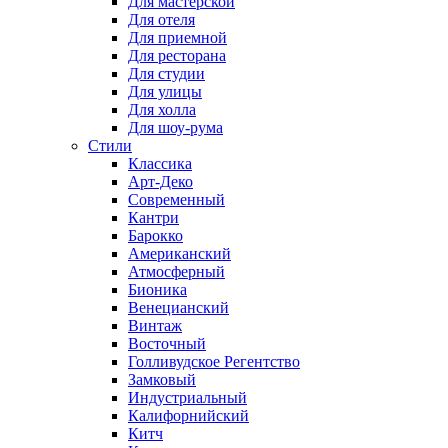
Для мастерской
Для отеля
Для приемной
Для ресторана
Для студии
Для улицы
Для холла
Для шоу-рума
Стили
Классика
Арт-Деко
Современный
Кантри
Барокко
Американский
Атмосферный
Бионика
Венецианский
Винтаж
Восточный
Голливудское Регентство
Замковый
Индустриальный
Калифорнийский
Китч