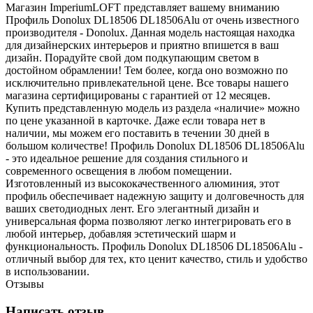
Магазин ImperiumLOFT представляет вашему вниманию
Профиль Donolux DL18506 DL18506Alu от очень известного
производителя - Donolux. Данная модель настоящая находка
для дизайнерских интерьеров и приятно впишется в ваш
дизайн. Порадуйте свой дом подкупающим светом в
достойном обрамлении! Тем более, когда оно возможно по
исключительно привлекательной цене. Все товары нашего
магазина сертифицированы с гарантией от 12 месяцев.
Купить представленную модель из раздела «наличие» можно
по цене указанной в карточке. Даже если товара нет в
наличии, мы можем его поставить в течении 30 дней в
большом количестве! Профиль Donolux DL18506 DL18506Alu
- это идеальное решение для создания стильного и
современного освещения в любом помещении.
Изготовленный из высококачественного алюминия, этот
профиль обеспечивает надежную защиту и долговечность для
ваших светодиодных лент. Его элегантный дизайн и
универсальная форма позволяют легко интегрировать его в
любой интерьер, добавляя эстетический шарм и
функциональность. Профиль Donolux DL18506 DL18506Alu -
отличный выбор для тех, кто ценит качество, стиль и удобство
в использовании.
Отзывы
Написать отзыв