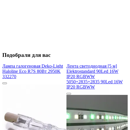
Подобрали для вас
Лампа галогеновая Deko-Light
Лента светодиодная [5 м]
Haloline Eco R7S 80Вт 2950K
Elektrostandard 90Led 16W
332270
IP20 RGBWW
5050+2835+2835 90Led 16W
IP20 RGBWW