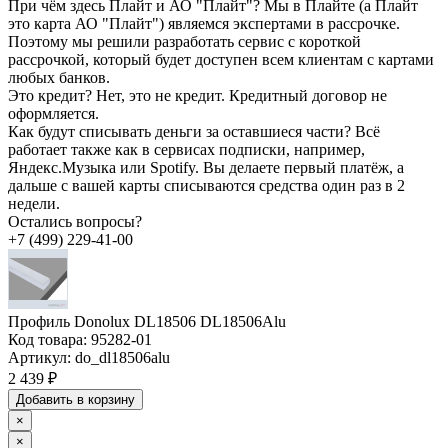
При чём здесь Плайт и АО "Плайт"?
Мы в Плайте (а Плайт
это карта АО "Плайт") являемся экспертами в рассрочке.
Поэтому мы решили разработать сервис с короткой
рассрочкой, который будет доступен всем клиентам с картами
любых банков.
Это кредит?
Нет, это не кредит. Кредитный договор не
оформляется.
Как будут списывать деньги за оставшиеся части?
Всё
работает также как в сервисах подписки, например,
Яндекс.Музыка или Spotify. Вы делаете первый платёж, а
дальше с вашей карты списываются средства один раз в 2
недели.
Остались вопросы?
+7 (499) 229-41-00
Профиль Donolux DL18506 DL18506Alu
Код товара:
95282-01
Артикул:
do_dl18506alu
2 439 ₽
Добавить в корзину
×
×