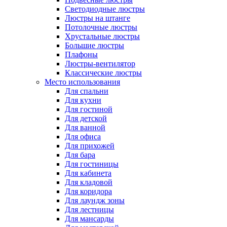
Светодиодные люстры
Люстры на штанге
Потолочные люстры
Хрустальные люстры
Большие люстры
Плафоны
Люстры-вентилятор
Классические люстры
Место использования
Для спальни
Для кухни
Для гостиной
Для детской
Для ванной
Для офиса
Для прихожей
Для бара
Для гостиницы
Для кабинета
Для кладовой
Для коридора
Для лаундж зоны
Для лестницы
Для мансарды