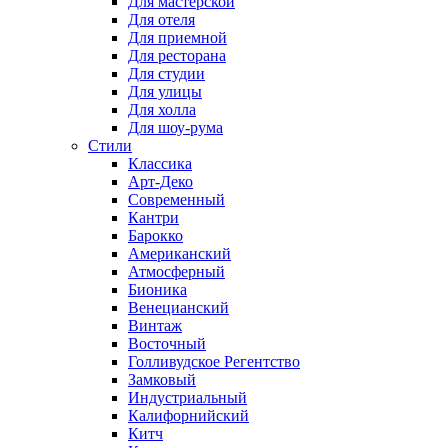
Для мастерской
Для отеля
Для приемной
Для ресторана
Для студии
Для улицы
Для холла
Для шоу-рума
Стили
Классика
Арт-Деко
Современный
Кантри
Барокко
Американский
Атмосферный
Бионика
Венецианский
Винтаж
Восточный
Голливудское Регентство
Замковый
Индустриальный
Калифорнийский
Китч