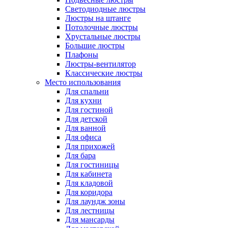
Светодиодные люстры
Люстры на штанге
Потолочные люстры
Хрустальные люстры
Большие люстры
Плафоны
Люстры-вентилятор
Классические люстры
Место использования
Для спальни
Для кухни
Для гостиной
Для детской
Для ванной
Для офиса
Для прихожей
Для бара
Для гостиницы
Для кабинета
Для кладовой
Для коридора
Для лаундж зоны
Для лестницы
Для мансарды