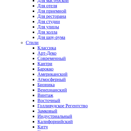
Для мастерской
Для отеля
Для приемной
Для ресторана
Для студии
Для улицы
Для холла
Для шоу-рума
Стили
Классика
Арт-Деко
Современный
Кантри
Барокко
Американский
Атмосферный
Бионика
Венецианский
Винтаж
Восточный
Голливудское Регентство
Замковый
Индустриальный
Калифорнийский
Китч