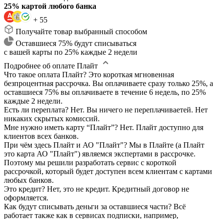
25% картой любого банка
+ 55
Получайте товар выбранный способом
Оставшиеся 75% будут списываться
с вашей карты по 25% каждые 2 недели
Подробнее об оплате Плайт
Что такое оплата Плайт?
Это короткая мгновенная
безпроцентная рассрочка. Вы оплачиваете сразу только 25%, а
оставшиеся 75% вы оплачиваете в течение 6 недель, по 25%
каждые 2 недели.
Есть ли переплата?
Нет. Вы ничего не переплачиваетей. Нет
никаких скрытых комиссий.
Мне нужно иметь карту “Плайт”?
Нет. Плайт доступно для
клиентов всех банков.
При чём здесь Плайт и АО "Плайт"?
Мы в Плайте (а Плайт
это карта АО "Плайт") являемся экспертами в рассрочке.
Поэтому мы решили разработать сервис с короткой
рассрочкой, который будет доступен всем клиентам с картами
любых банков.
Это кредит?
Нет, это не кредит. Кредитный договор не
оформляется.
Как будут списывать деньги за оставшиеся части?
Всё
работает также как в сервисах подписки, например,