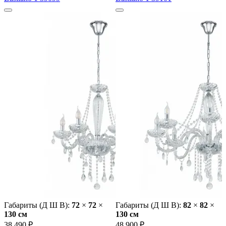
Габариты (Д Ш В):
72
×
72
×
Габариты (Д Ш В):
82
×
82
×
130 cм
130 cм
38 490 ₽
48 900 ₽