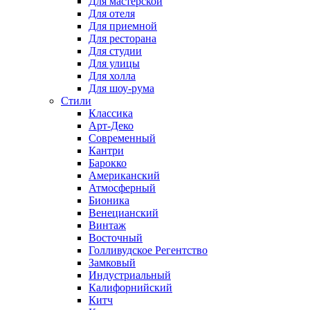
Для мастерской
Для отеля
Для приемной
Для ресторана
Для студии
Для улицы
Для холла
Для шоу-рума
Стили
Классика
Арт-Деко
Современный
Кантри
Барокко
Американский
Атмосферный
Бионика
Венецианский
Винтаж
Восточный
Голливудское Регентство
Замковый
Индустриальный
Калифорнийский
Китч