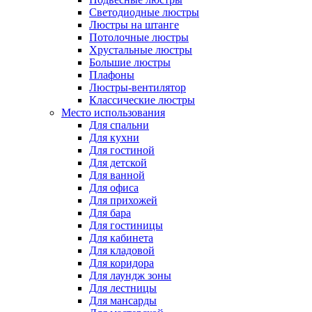
Светодиодные люстры
Люстры на штанге
Потолочные люстры
Хрустальные люстры
Большие люстры
Плафоны
Люстры-вентилятор
Классические люстры
Место использования
Для спальни
Для кухни
Для гостиной
Для детской
Для ванной
Для офиса
Для прихожей
Для бара
Для гостиницы
Для кабинета
Для кладовой
Для коридора
Для лаундж зоны
Для лестницы
Для мансарды