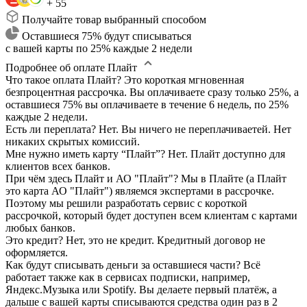
+ 55
Получайте товар выбранный способом
Оставшиеся 75% будут списываться
с вашей карты по 25% каждые 2 недели
Подробнее об оплате Плайт
Что такое оплата Плайт?
Это короткая мгновенная
безпроцентная рассрочка. Вы оплачиваете сразу только 25%, а
оставшиеся 75% вы оплачиваете в течение 6 недель, по 25%
каждые 2 недели.
Есть ли переплата?
Нет. Вы ничего не переплачиваетей. Нет
никаких скрытых комиссий.
Мне нужно иметь карту “Плайт”?
Нет. Плайт доступно для
клиентов всех банков.
При чём здесь Плайт и АО "Плайт"?
Мы в Плайте (а Плайт
это карта АО "Плайт") являемся экспертами в рассрочке.
Поэтому мы решили разработать сервис с короткой
рассрочкой, который будет доступен всем клиентам с картами
любых банков.
Это кредит?
Нет, это не кредит. Кредитный договор не
оформляется.
Как будут списывать деньги за оставшиеся части?
Всё
работает также как в сервисах подписки, например,
Яндекс.Музыка или Spotify. Вы делаете первый платёж, а
дальше с вашей карты списываются средства один раз в 2