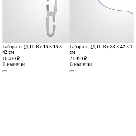
Габариты (Д Ш В):
15
×
15
×
Габариты (Д Ш В):
83
×
47
×
7
42 cм
cм
16 430 ₽
21 950 ₽
В наличии
В наличии