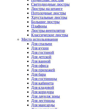
Светодиодные люстры
Люстры на штанге
Потолочные люстры
Хрустальные люстры
Большие люстры
Плафоны
Люстры-вентилятор
Классические люстры
Место использования
Для спальни
Для кухни
Для гостиной
Для детской
Для ванной
Для офиса
Для прихожей
Для бара
Для гостиницы
Для кабинета
Для кладовой
Для коридора
Для лаундж зоны
Для лестницы
Для мансарды