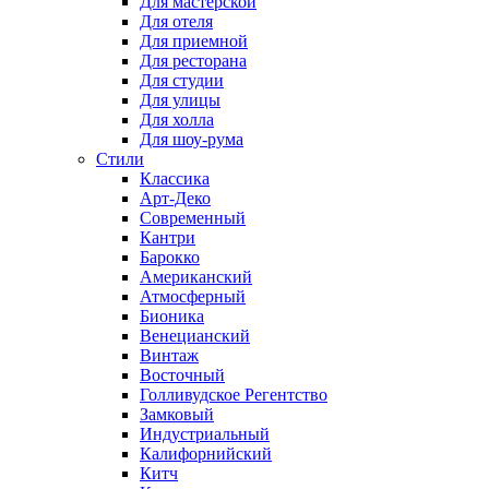
Для мастерской
Для отеля
Для приемной
Для ресторана
Для студии
Для улицы
Для холла
Для шоу-рума
Стили
Классика
Арт-Деко
Современный
Кантри
Барокко
Американский
Атмосферный
Бионика
Венецианский
Винтаж
Восточный
Голливудское Регентство
Замковый
Индустриальный
Калифорнийский
Китч