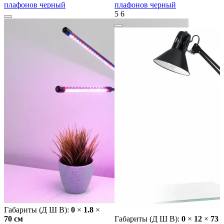
плафонов черный
плафонов черный
5
6
Габариты (Д Ш В):
0
×
1.8
×
70 cм
Габариты (Д Ш В):
0
×
12
×
73