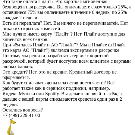
Что такое оплата Плайт?
Это короткая мгновенная
безпроцентная рассрочка. Вы оплачиваете сразу только 25%, а
оставшиеся 75% вы оплачиваете в течение 6 недель, по 25%
каждые 2 недели.
Есть ли переплата?
Нет. Вы ничего не переплачиваетей. Нет
никаких скрытых комиссий.
Мне нужно иметь карту “Плайт”?
Нет. Плайт доступно для
клиентов всех банков.
При чём здесь Плайт и АО "Плайт"?
Мы в Плайте (а Плайт
это карта АО "Плайт") являемся экспертами в рассрочке.
Поэтому мы решили разработать сервис с короткой
рассрочкой, который будет доступен всем клиентам с картами
любых банков.
Это кредит?
Нет, это не кредит. Кредитный договор не
оформляется.
Как будут списывать деньги за оставшиеся части?
Всё
работает также как в сервисах подписки, например,
Яндекс.Музыка или Spotify. Вы делаете первый платёж, а
дальше с вашей карты списываются средства один раз в 2
недели.
Остались вопросы?
+7 (499) 229-41-00