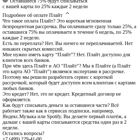
Оставшиеся 75% будут списываться
с вашей карты по 25% каждые 2 недели
Подробнее об оплате Плайт
Что такое оплата Плайт?
Это короткая мгновенная
безпроцентная рассрочка. Вы оплачиваете сразу только 25%, а
оставшиеся 75% вы оплачиваете в течение 6 недель, по 25%
каждые 2 недели.
Есть ли переплата?
Нет. Вы ничего не переплачиваетей. Нет
никаких скрытых комиссий.
Мне нужно иметь карту “Плайт”?
Нет. Плайт доступно для
клиентов всех банков.
При чём здесь Плайт и АО "Плайт"?
Мы в Плайте (а Плайт
это карта АО "Плайт") являемся экспертами в рассрочке.
Поэтому мы решили разработать сервис с короткой
рассрочкой, который будет доступен всем клиентам с картами
любых банков.
Это кредит?
Нет, это не кредит. Кредитный договор не
оформляется.
Как будут списывать деньги за оставшиеся части?
Всё
работает также как в сервисах подписки, например,
Яндекс.Музыка или Spotify. Вы делаете первый платёж, а
дальше с вашей карты списываются средства один раз в 2
недели.
Остались вопросы?
+7 (499) 229-41-00