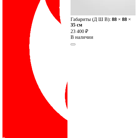
Габариты (Д Ш В):
88
×
88
×
35 cм
23 400 ₽
В наличии