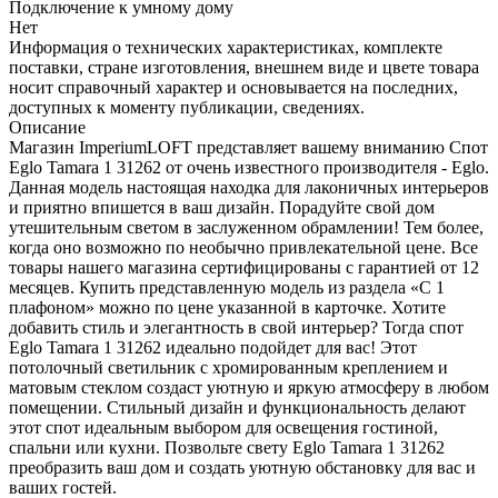
Подключение к умному дому
Нет
Информация о технических характеристиках, комплекте
поставки, стране изготовления, внешнем виде и цвете товара
носит справочный характер и основывается на последних,
доступных к моменту публикации, сведениях.
Описание
Магазин ImperiumLOFT представляет вашему вниманию Спот
Eglo Tamara 1 31262 от очень известного производителя - Eglo.
Данная модель настоящая находка для лаконичных интерьеров
и приятно впишется в ваш дизайн. Порадуйте свой дом
утешительным светом в заслуженном обрамлении! Тем более,
когда оно возможно по необычно привлекательной цене. Все
товары нашего магазина сертифицированы с гарантией от 12
месяцев. Купить представленную модель из раздела «С 1
плафоном» можно по цене указанной в карточке. Хотите
добавить стиль и элегантность в свой интерьер? Тогда спот
Eglo Tamara 1 31262 идеально подойдет для вас! Этот
потолочный светильник с хромированным креплением и
матовым стеклом создаст уютную и яркую атмосферу в любом
помещении. Стильный дизайн и функциональность делают
этот спот идеальным выбором для освещения гостиной,
спальни или кухни. Позвольте свету Eglo Tamara 1 31262
преобразить ваш дом и создать уютную обстановку для вас и
ваших гостей.