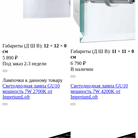
Габариты (Д Ш В):
12
×
12
×
0
cм
Габариты (Д Ш В):
11
×
11
×
0
cм
5 890 ₽
6 790 ₽
Под заказ 2-3 недели
В наличии
Лампочки к данному товару
Светодиодная лампа GU10
Светодиодная лампа GU10
мощность 7W 2700K от
мощность 7W 4200K от
ImperiumLoft
ImperiumLoft