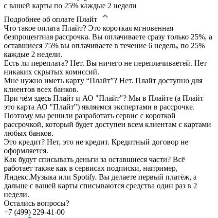
с вашей карты по 25% каждые 2 недели
Подробнее об оплате Плайт
Что такое оплата Плайт?
Это короткая мгновенная
безпроцентная рассрочка. Вы оплачиваете сразу только 25%, а
оставшиеся 75% вы оплачиваете в течение 6 недель, по 25%
каждые 2 недели.
Есть ли переплата?
Нет. Вы ничего не переплачиваетей. Нет
никаких скрытых комиссий.
Мне нужно иметь карту “Плайт”?
Нет. Плайт доступно для
клиентов всех банков.
При чём здесь Плайт и АО "Плайт"?
Мы в Плайте (а Плайт
это карта АО "Плайт") являемся экспертами в рассрочке.
Поэтому мы решили разработать сервис с короткой
рассрочкой, который будет доступен всем клиентам с картами
любых банков.
Это кредит?
Нет, это не кредит. Кредитный договор не
оформляется.
Как будут списывать деньги за оставшиеся части?
Всё
работает также как в сервисах подписки, например,
Яндекс.Музыка или Spotify. Вы делаете первый платёж, а
дальше с вашей карты списываются средства один раз в 2
недели.
Остались вопросы?
+7 (499) 229-41-00