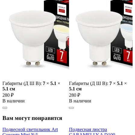
Габариты (Д Ш В):
7
×
5.1
×
Габариты (Д Ш В):
7
×
5.1
×
5.1 cм
5.1 cм
280 ₽
280 ₽
В наличии
В наличии
Вам могут понравится
Подвесной светильник Art
Подвесная люстра
Concrete Mini №5
CARAMELLY A D100