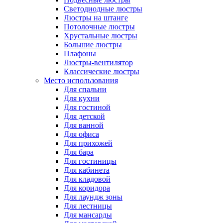
Светодиодные люстры
Люстры на штанге
Потолочные люстры
Хрустальные люстры
Большие люстры
Плафоны
Люстры-вентилятор
Классические люстры
Место использования
Для спальни
Для кухни
Для гостиной
Для детской
Для ванной
Для офиса
Для прихожей
Для бара
Для гостиницы
Для кабинета
Для кладовой
Для коридора
Для лаундж зоны
Для лестницы
Для мансарды