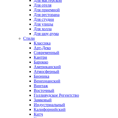
Для мастерской
Для отеля
Для приемной
Для ресторана
Для студии
Для улицы
Для холла
Для шоу-рума
Стили
Классика
Арт-Деко
Современный
Кантри
Барокко
Американский
Атмосферный
Бионика
Венецианский
Винтаж
Восточный
Голливудское Регентство
Замковый
Индустриальный
Калифорнийский
Китч