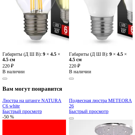
Габариты (Д Ш В):
9
×
4.5
×
Габариты (Д Ш В):
9
×
4.5
×
4.5 cм
4.5 cм
220 ₽
220 ₽
В наличии
В наличии
Вам могут понравится
Люстра на штанге NATURA
Подвесная люстра METEORA
C6 white
26
Быстрый просмотр
Быстрый просмотр
-50 %