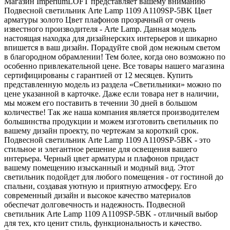
Магазин ImperiumLOFT представляет вашему вниманию
Подвесной светильник Arte Lamp 1109 A1109SP-5BK Цвет
арматуры золото Цвет плафонов прозрачный от очень
известного производителя - Arte Lamp. Данная модель
настоящая находка для дизайнерских интерьеров и шикарно
впишется в ваш дизайн. Порадуйте свой дом нежным светом
в благородном обрамлении! Тем более, когда оно возможно по
особенно привлекательной цене. Все товары нашего магазина
сертифицированы с гарантией от 12 месяцев. Купить
представленную модель из раздела «Светильники» можно по
цене указанной в карточке. Даже если товара нет в наличии,
мы можем его поставить в течении 30 дней в большом
количестве! Так же наша компания является производителем
большинства продукции и можем изготовить светильник по
вашему дизайн проекту, по чертежам за короткий срок.
Подвесной светильник Arte Lamp 1109 A1109SP-5BK - это
стильное и элегантное решение для освещения вашего
интерьера. Черный цвет арматуры и плафонов придаст
вашему помещению изысканный и модный вид. Этот
светильник подойдет для любого помещения - от гостиной до
спальни, создавая уютную и приятную атмосферу. Его
современный дизайн и высокое качество материалов
обеспечат долговечность и надежность. Подвесной
светильник Arte Lamp 1109 A1109SP-5BK - отличный выбор
для тех, кто ценит стиль, функциональность и качество.