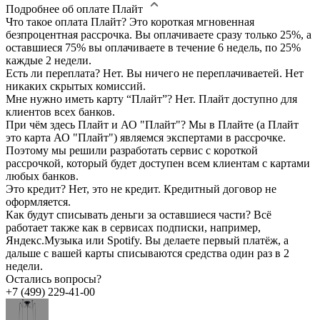
Подробнее об оплате Плайт
Что такое оплата Плайт?
Это короткая мгновенная
безпроцентная рассрочка. Вы оплачиваете сразу только 25%, а
оставшиеся 75% вы оплачиваете в течение 6 недель, по 25%
каждые 2 недели.
Есть ли переплата?
Нет. Вы ничего не переплачиваетей. Нет
никаких скрытых комиссий.
Мне нужно иметь карту “Плайт”?
Нет. Плайт доступно для
клиентов всех банков.
При чём здесь Плайт и АО "Плайт"?
Мы в Плайте (а Плайт
это карта АО "Плайт") являемся экспертами в рассрочке.
Поэтому мы решили разработать сервис с короткой
рассрочкой, который будет доступен всем клиентам с картами
любых банков.
Это кредит?
Нет, это не кредит. Кредитный договор не
оформляется.
Как будут списывать деньги за оставшиеся части?
Всё
работает также как в сервисах подписки, например,
Яндекс.Музыка или Spotify. Вы делаете первый платёж, а
дальше с вашей карты списываются средства один раз в 2
недели.
Остались вопросы?
+7 (499) 229-41-00