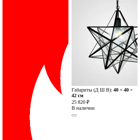
Габариты (Д Ш В):
40
×
40
×
42 cм
25 820 ₽
В наличии