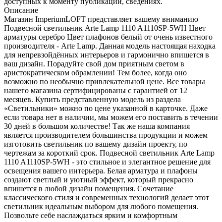
доступных к моменту публикации, сведениях.
Описание
Магазин ImperiumLOFT представляет вашему вниманию
Подвесной светильник Arte Lamp 1110 A1110SP-5WH Цвет
арматуры серебро Цвет плафонов белый от очень известного
производителя - Arte Lamp. Данная модель настоящая находка
для непревзойдённых интерьеров и гармонично впишется в
ваш дизайн. Порадуйте свой дом приятным светом в
аристократическом обрамлении! Тем более, когда оно
возможно по необычно привлекательной цене. Все товары
нашего магазина сертифицированы с гарантией от 12
месяцев. Купить представленную модель из раздела
«Светильники» можно по цене указанной в карточке. Даже
если товара нет в наличии, мы можем его поставить в течении
30 дней в большом количестве! Так же наша компания
является производителем большинства продукции и можем
изготовить светильник по вашему дизайн проекту, по
чертежам за короткий срок. Подвесной светильник Arte Lamp
1110 A1110SP-5WH - это стильное и элегантное решение для
освещения вашего интерьера. Белая арматура и плафоны
создают светлый и уютный эффект, который прекрасно
впишется в любой дизайн помещения. Сочетание
классического стиля и современных технологий делает этот
светильник идеальным выбором для любого помещения.
Позвольте себе наслаждаться ярким и комфортным