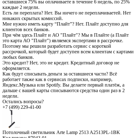
оставшиеся 75% вы оплачиваете в течение 6 недель, по 25%
каждые 2 недели.
Есть ли переплата?
Нет. Вы ничего не переплачиваетей. Нет
никаких скрытых комиссий.
Мне нужно иметь карту “Плайт”?
Нет. Плайт доступно для
клиентов всех банков.
При чём здесь Плайт и АО "Плайт"?
Мы в Плайте (а Плайт
это карта АО "Плайт") являемся экспертами в рассрочке.
Поэтому мы решили разработать сервис с короткой
рассрочкой, который будет доступен всем клиентам с картами
любых банков.
Это кредит?
Нет, это не кредит. Кредитный договор не
оформляется.
Как будут списывать деньги за оставшиеся части?
Всё
работает также как в сервисах подписки, например,
Яндекс.Музыка или Spotify. Вы делаете первый платёж, а
дальше с вашей карты списываются средства один раз в 2
недели.
Остались вопросы?
+7 (499) 229-41-00
Потолочный светильник Arte Lamp 2513 A2513PL-1BK
Код товара:
87043-01