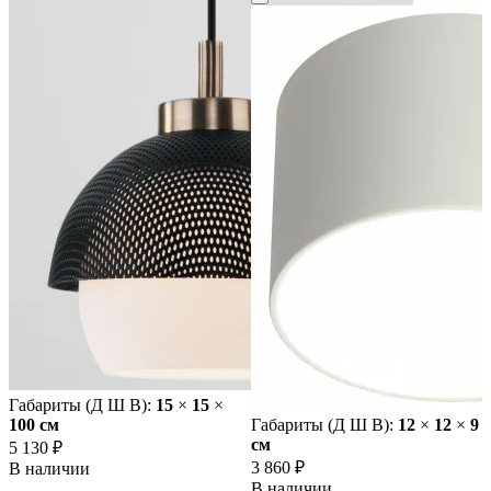
Габариты (Д Ш В):
15
×
15
×
100 cм
Габариты (Д Ш В):
12
×
12
×
9
cм
5 130 ₽
3 860 ₽
В наличии
В наличии