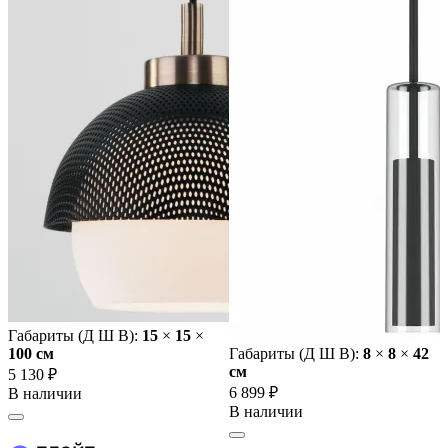
Габариты (Д Ш В):
15
×
15
×
100 cм
Габариты (Д Ш В):
8
×
8
×
42
cм
5 130 ₽
6 899 ₽
В наличии
В наличии