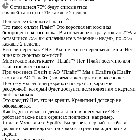
Оставшиеся 75% будут списываться
с вашей карты по 25% каждые 2 недели
Подробнее об оплате Плайт
Что такое оплата Плайт?
Это короткая мгновенная
безпроцентная рассрочка. Вы оплачиваете сразу только 25%, а
оставшиеся 75% вы оплачиваете в течение 6 недель, по 25%
каждые 2 недели.
Есть ли переплата?
Нет. Вы ничего не переплачиваетей. Нет
никаких скрытых комиссий.
Мне нужно иметь карту “Плайт”?
Нет. Плайт доступно для
клиентов всех банков.
При чём здесь Плайт и АО "Плайт"?
Мы в Плайте (а Плайт
это карта АО "Плайт") являемся экспертами в рассрочке.
Поэтому мы решили разработать сервис с короткой
рассрочкой, который будет доступен всем клиентам с картами
любых банков.
Это кредит?
Нет, это не кредит. Кредитный договор не
оформляется.
Как будут списывать деньги за оставшиеся части?
Всё
работает также как в сервисах подписки, например,
Яндекс.Музыка или Spotify. Вы делаете первый платёж, а
дальше с вашей карты списываются средства один раз в 2
недели.
Остались вопросы?