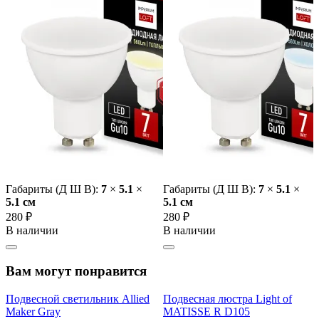
Габариты (Д Ш В):
7
×
5.1
×
Габариты (Д Ш В):
7
×
5.1
×
5.1 cм
5.1 cм
280 ₽
280 ₽
В наличии
В наличии
Вам могут понравится
Подвесной светильник Allied
Подвесная люстра Light of
Maker Gray
MATISSE R D105