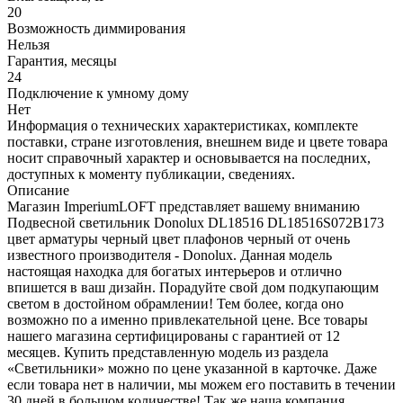
20
Возможность диммирования
Нельзя
Гарантия, месяцы
24
Подключение к умному дому
Нет
Информация о технических характеристиках, комплекте
поставки, стране изготовления, внешнем виде и цвете товара
носит справочный характер и основывается на последних,
доступных к моменту публикации, сведениях.
Описание
Магазин ImperiumLOFT представляет вашему вниманию
Подвесной светильник Donolux DL18516 DL18516S072B173
цвет арматуры черный цвет плафонов черный от очень
известного производителя - Donolux. Данная модель
настоящая находка для богатых интерьеров и отлично
впишется в ваш дизайн. Порадуйте свой дом подкупающим
светом в достойном обрамлении! Тем более, когда оно
возможно по а именно привлекательной цене. Все товары
нашего магазина сертифицированы с гарантией от 12
месяцев. Купить представленную модель из раздела
«Светильники» можно по цене указанной в карточке. Даже
если товара нет в наличии, мы можем его поставить в течении
30 дней в большом количестве! Так же наша компания