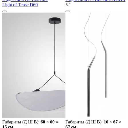
Light of Tense D60
5
1
Габариты (Д Ш В):
60
×
60
×
Габариты (Д Ш В):
16
×
67
×
15 cм
67 cм