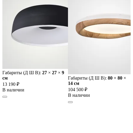
Габариты (Д Ш В):
27
×
27
×
9
cм
Габариты (Д Ш В):
80
×
80
×
14 cм
13 190 ₽
104 500 ₽
В наличии
В наличии