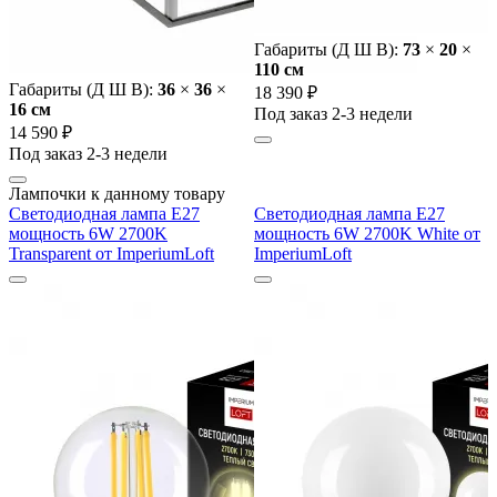
Габариты (Д Ш В):
73
×
20
×
110 cм
Габариты (Д Ш В):
36
×
36
×
18 390 ₽
16 cм
Под заказ 2-3 недели
14 590 ₽
Под заказ 2-3 недели
Лампочки к данному товару
Светодиодная лампа E27
Светодиодная лампа E27
мощность 6W 2700K
мощность 6W 2700K White от
Transparent от ImperiumLoft
ImperiumLoft