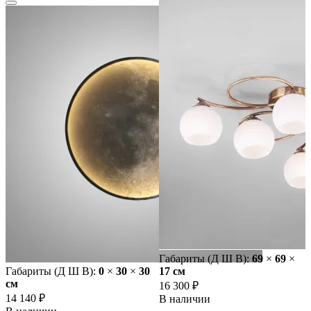
Габариты (Д Ш В):
69
×
69
×
Габариты (Д Ш В):
0
×
30
×
30
17 cм
cм
16 300 ₽
14 140 ₽
В наличии