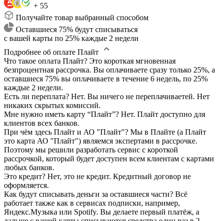
+ 55
Получайте товар выбранный способом
Оставшиеся 75% будут списываться
с вашей карты по 25% каждые 2 недели
Подробнее об оплате Плайт
Что такое оплата Плайт?
Это короткая мгновенная
безпроцентная рассрочка. Вы оплачиваете сразу только 25%, а
оставшиеся 75% вы оплачиваете в течение 6 недель, по 25%
каждые 2 недели.
Есть ли переплата?
Нет. Вы ничего не переплачиваетей. Нет
никаких скрытых комиссий.
Мне нужно иметь карту “Плайт”?
Нет. Плайт доступно для
клиентов всех банков.
При чём здесь Плайт и АО "Плайт"?
Мы в Плайте (а Плайт
это карта АО "Плайт") являемся экспертами в рассрочке.
Поэтому мы решили разработать сервис с короткой
рассрочкой, который будет доступен всем клиентам с картами
любых банков.
Это кредит?
Нет, это не кредит. Кредитный договор не
оформляется.
Как будут списывать деньги за оставшиеся части?
Всё
работает также как в сервисах подписки, например,
Яндекс.Музыка или Spotify. Вы делаете первый платёж, а
дальше с вашей карты списываются средства один раз в 2