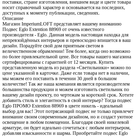
поставки, стране изготовления, внешнем виде и цвете товара
носит справочный характер и основывается на последних,
доступных к моменту публикации, сведениях.
Описание
Магазин ImperiumLOFT представляет вашему вниманию
Подвес Eglo Extention 88969 от очень известного
производителя - Eglo. Данная модель настоящая находка для
непревзойдённых интерьеров и превосходно впишется в ваш
дизайн. Порадуйте свой дом приятным светом в
величественном обрамлении! Тем более, когда оно возможно
по более привлекательной цене. Все товары нашего магазина
сертифицированы с гарантией от 12 месяцев. Купить
представленную модель из раздела «Светильники» можно по
цене указанной в карточке. Даже если товара нет в наличии,
мы можем его поставить в течении 30 дней в большом
количестве! Так же наша компания является производителем
большинства продукции и можем изготовить светильник по
вашему дизайн проекту, по чертежам за короткий срок. Хотите
добавить стиль и элегантность в свой интерьер? Тогда подвес
Eglo ПРОМО Extention 88969 в цвете никель - идеальный
выбор для вас! Этот потрясающий подвес не только привлечет
внимание своим современным дизайном, но и создаст уютное
освещение в любом помещении. Благодаря своей никелевой
арматуре, он будет идеально сочетаться с любым интерьером,
добавляя изысканности и шарма. Приобретайте подвес Eglo