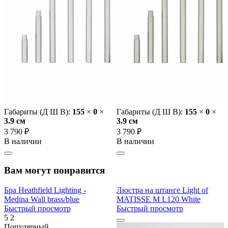
Габариты (Д Ш В):
155
×
0
×
Габариты (Д Ш В):
155
×
0
×
3.9 cм
3.9 cм
3 790 ₽
3 790 ₽
В наличии
В наличии
Вам могут понравится
Бра Heathfield Lighting -
Люстра на штанге Light of
Medina Wall brass/blue
MATISSE M L120 White
Быстрый просмотр
Быстрый просмотр
5
2
Популярный