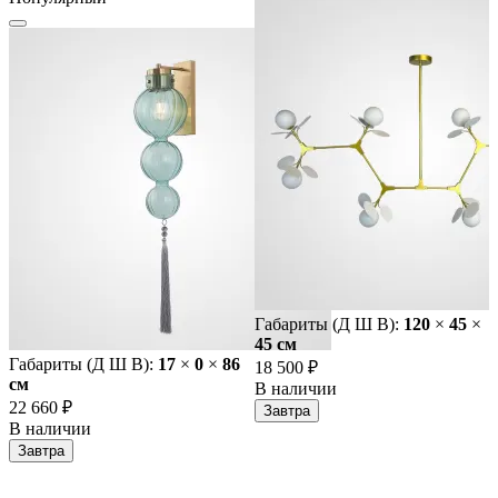
Габариты (Д Ш В):
120
×
45
×
45 cм
Габариты (Д Ш В):
17
×
0
×
86
18 500 ₽
cм
В наличии
22 660 ₽
Завтра
В наличии
Завтра