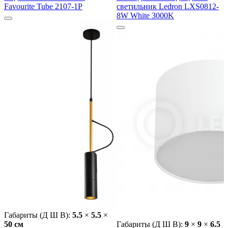
Favourite Tube 2107-1P
светильник Ledron LXS0812-
8W White 3000K
Габариты (Д Ш В):
5.5
×
5.5
×
50 cм
Габариты (Д Ш В):
9
×
9
×
6.5