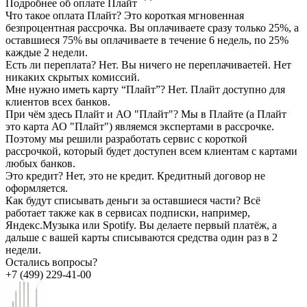
Подробнее об оплате Плайт
Что такое оплата Плайт?
Это короткая мгновенная
безпроцентная рассрочка. Вы оплачиваете сразу только 25%, а
оставшиеся 75% вы оплачиваете в течение 6 недель, по 25%
каждые 2 недели.
Есть ли переплата?
Нет. Вы ничего не переплачиваетей. Нет
никаких скрытых комиссий.
Мне нужно иметь карту “Плайт”?
Нет. Плайт доступно для
клиентов всех банков.
При чём здесь Плайт и АО "Плайт"?
Мы в Плайте (а Плайт
это карта АО "Плайт") являемся экспертами в рассрочке.
Поэтому мы решили разработать сервис с короткой
рассрочкой, который будет доступен всем клиентам с картами
любых банков.
Это кредит?
Нет, это не кредит. Кредитный договор не
оформляется.
Как будут списывать деньги за оставшиеся части?
Всё
работает также как в сервисах подписки, например,
Яндекс.Музыка или Spotify. Вы делаете первый платёж, а
дальше с вашей карты списываются средства один раз в 2
недели.
Остались вопросы?
+7 (499) 229-41-00