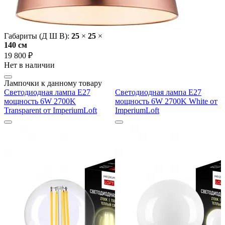
Габариты (Д Ш В):
25
×
25
×
140 cм
19 800 ₽
Нет в наличии
Лампочки к данному товару
Светодиодная лампа E27
Светодиодная лампа E27
мощность 6W 2700K
мощность 6W 2700K White от
Transparent от ImperiumLoft
ImperiumLoft