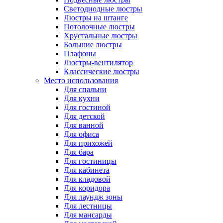
Светодиодные люстры
Люстры на штанге
Потолочные люстры
Хрустальные люстры
Большие люстры
Плафоны
Люстры-вентилятор
Классические люстры
Место использования
Для спальни
Для кухни
Для гостиной
Для детской
Для ванной
Для офиса
Для прихожей
Для бара
Для гостиницы
Для кабинета
Для кладовой
Для коридора
Для лаундж зоны
Для лестницы
Для мансарды