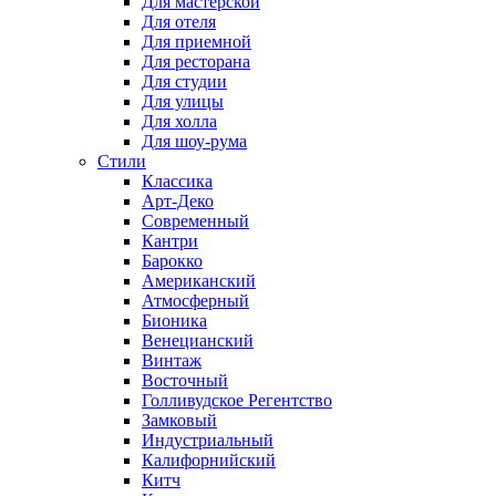
Для мастерской
Для отеля
Для приемной
Для ресторана
Для студии
Для улицы
Для холла
Для шоу-рума
Стили
Классика
Арт-Деко
Современный
Кантри
Барокко
Американский
Атмосферный
Бионика
Венецианский
Винтаж
Восточный
Голливудское Регентство
Замковый
Индустриальный
Калифорнийский
Китч