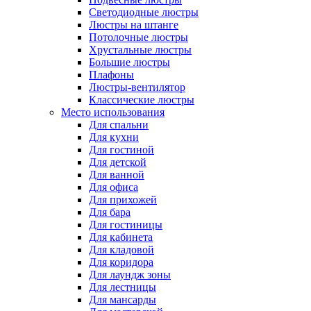
Светодиодные люстры
Люстры на штанге
Потолочные люстры
Хрустальные люстры
Большие люстры
Плафоны
Люстры-вентилятор
Классические люстры
Место использования
Для спальни
Для кухни
Для гостиной
Для детской
Для ванной
Для офиса
Для прихожей
Для бара
Для гостиницы
Для кабинета
Для кладовой
Для коридора
Для лаундж зоны
Для лестницы
Для мансарды