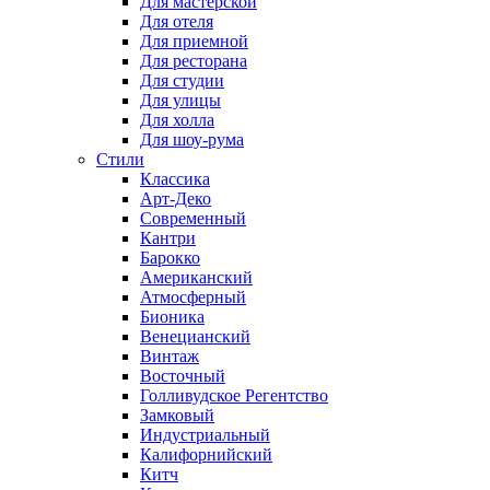
Для мастерской
Для отеля
Для приемной
Для ресторана
Для студии
Для улицы
Для холла
Для шоу-рума
Стили
Классика
Арт-Деко
Современный
Кантри
Барокко
Американский
Атмосферный
Бионика
Венецианский
Винтаж
Восточный
Голливудское Регентство
Замковый
Индустриальный
Калифорнийский
Китч