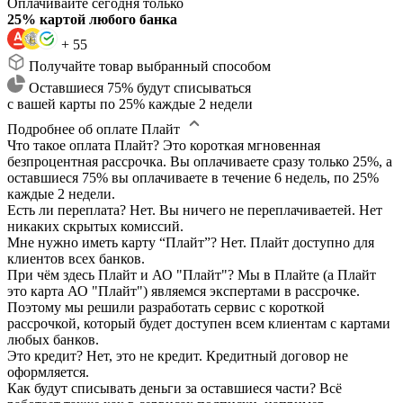
Оплачивайте сегодня только
25% картой любого банка
+ 55
Получайте товар выбранный способом
Оставшиеся 75% будут списываться
с вашей карты по 25% каждые 2 недели
Подробнее об оплате Плайт
Что такое оплата Плайт?
Это короткая мгновенная
безпроцентная рассрочка. Вы оплачиваете сразу только 25%, а
оставшиеся 75% вы оплачиваете в течение 6 недель, по 25%
каждые 2 недели.
Есть ли переплата?
Нет. Вы ничего не переплачиваетей. Нет
никаких скрытых комиссий.
Мне нужно иметь карту “Плайт”?
Нет. Плайт доступно для
клиентов всех банков.
При чём здесь Плайт и АО "Плайт"?
Мы в Плайте (а Плайт
это карта АО "Плайт") являемся экспертами в рассрочке.
Поэтому мы решили разработать сервис с короткой
рассрочкой, который будет доступен всем клиентам с картами
любых банков.
Это кредит?
Нет, это не кредит. Кредитный договор не
оформляется.
Как будут списывать деньги за оставшиеся части?
Всё