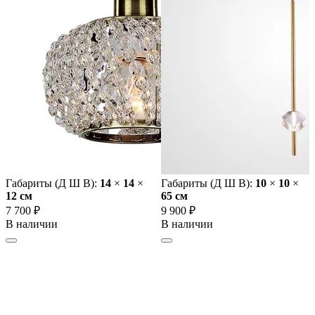
Габариты (Д Ш В):
14
×
14
×
Габариты (Д Ш В):
10
×
10
×
12 cм
65 cм
7 700 ₽
9 900 ₽
В наличии
В наличии