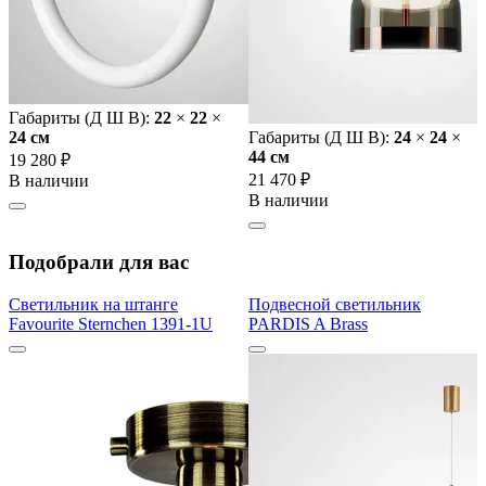
Габариты (Д Ш В):
22
×
22
×
24 cм
Габариты (Д Ш В):
24
×
24
×
44 cм
19 280 ₽
21 470 ₽
В наличии
В наличии
Подобрали для вас
Светильник на штанге
Подвесной светильник
Favourite Sternchen 1391-1U
PARDIS A Brass