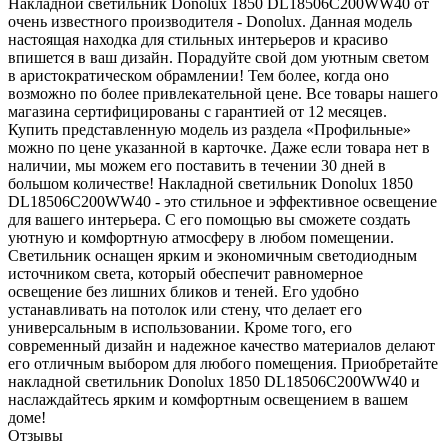
Накладной светильник Donolux 1850 DL18506C200WW40 от
очень известного производителя - Donolux. Данная модель
настоящая находка для стильных интерьеров и красиво
впишется в ваш дизайн. Порадуйте свой дом уютным светом
в аристократическом обрамлении! Тем более, когда оно
возможно по более привлекательной цене. Все товары нашего
магазина сертифицированы с гарантией от 12 месяцев.
Купить представленную модель из раздела «Профильные»
можно по цене указанной в карточке. Даже если товара нет в
наличии, мы можем его поставить в течении 30 дней в
большом количестве! Накладной светильник Donolux 1850
DL18506C200WW40 - это стильное и эффективное освещение
для вашего интерьера. С его помощью вы сможете создать
уютную и комфортную атмосферу в любом помещении.
Светильник оснащен ярким и экономичным светодиодным
источником света, который обеспечит равномерное
освещение без лишних бликов и теней. Его удобно
устанавливать на потолок или стену, что делает его
универсальным в использовании. Кроме того, его
современный дизайн и надежное качество материалов делают
его отличным выбором для любого помещения. Приобретайте
накладной светильник Donolux 1850 DL18506C200WW40 и
наслаждайтесь ярким и комфортным освещением в вашем
доме!
Отзывы