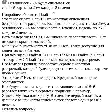
Оставшиеся 75% будут списываться
с вашей карты по 25% каждые 2 недели
Подробнее об оплате Плайт
Что такое оплата Плайт?
Это короткая мгновенная
безпроцентная рассрочка. Вы оплачиваете сразу только 25%, а
оставшиеся 75% вы оплачиваете в течение 6 недель, по 25%
каждые 2 недели.
Есть ли переплата?
Нет. Вы ничего не переплачиваетей. Нет
никаких скрытых комиссий.
Мне нужно иметь карту “Плайт”?
Нет. Плайт доступно для
клиентов всех банков.
При чём здесь Плайт и АО "Плайт"?
Мы в Плайте (а Плайт
это карта АО "Плайт") являемся экспертами в рассрочке.
Поэтому мы решили разработать сервис с короткой
рассрочкой, который будет доступен всем клиентам с картами
любых банков.
Это кредит?
Нет, это не кредит. Кредитный договор не
оформляется.
Как будут списывать деньги за оставшиеся части?
Всё
работает также как в сервисах подписки, например,
Яндекс.Музыка или Spotify. Вы делаете первый платёж, а
дальше с вашей карты списываются средства один раз в 2
недели.
Остались вопросы?