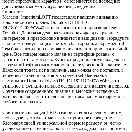
носит справочный характер и основывается на последних,
доступных к моменту публикации, сведениях.
Описание
Магазин ImperiumLOFT представляет вашему вниманию
Накладной светильник Donolux DL18511C
DL18511C200WW40 от очень известного производителя -
Donolux. Данная модель настоящая находка для красивых
интерьеров и превосходно впишется в ваш дизайн. Порадуйте
свой дом подкупающим светом в благородном обрамлении!
Тем более, когда оно возможно по а именно привлекательной
цене. Все товары нашего магазина сертифицированы с
гарантией от 12 месяцев. Купить представленную модель из
раздела «Профильные» можно по цене указанной в карточке.
Даже если товара нет в наличии, мы можем его поставить в
течении 30 дней в большом количестве! Накладной
светильник Donolux DL18511C DL18511C200WW40 - это
стильное и функциональное освещение для вашего интерьера.
Сочетание современного дизайна и высококачественных
материалов делает этот светильник идеальным выбором для
любого помещения.
Светильник оснащен LED-лампой с теплым белым светом,
что создает уютную атмосферу и приятное освещение.
Благодаря своей универсальной форме и размеру, он легко
устанавливается на потолок или стену, подходя для гостиной,