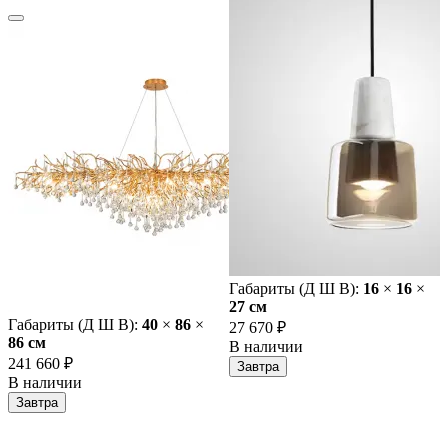
Габариты (Д Ш В):
16
×
16
×
27 cм
Габариты (Д Ш В):
40
×
86
×
27 670 ₽
86 cм
В наличии
241 660 ₽
Завтра
В наличии
Завтра