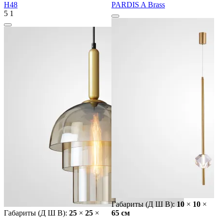
H48
PARDIS A Brass
5
1
Габариты (Д Ш В):
10
×
10
×
Габариты (Д Ш В):
25
×
25
×
65 cм