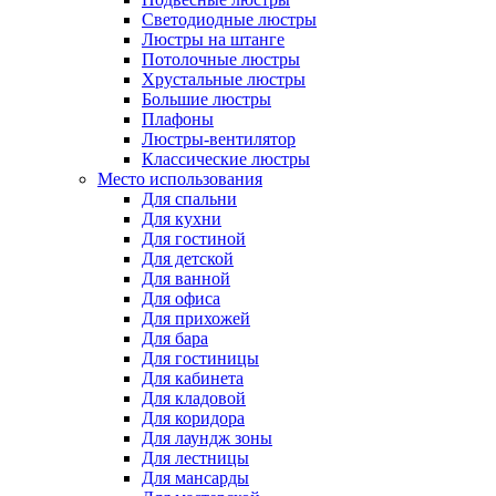
Светодиодные люстры
Люстры на штанге
Потолочные люстры
Хрустальные люстры
Большие люстры
Плафоны
Люстры-вентилятор
Классические люстры
Место использования
Для спальни
Для кухни
Для гостиной
Для детской
Для ванной
Для офиса
Для прихожей
Для бара
Для гостиницы
Для кабинета
Для кладовой
Для коридора
Для лаундж зоны
Для лестницы
Для мансарды