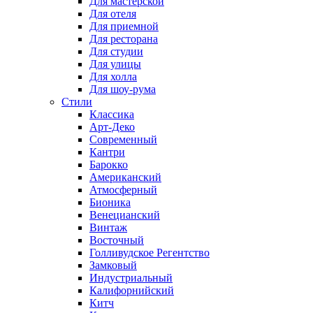
Для мастерской
Для отеля
Для приемной
Для ресторана
Для студии
Для улицы
Для холла
Для шоу-рума
Стили
Классика
Арт-Деко
Современный
Кантри
Барокко
Американский
Атмосферный
Бионика
Венецианский
Винтаж
Восточный
Голливудское Регентство
Замковый
Индустриальный
Калифорнийский
Китч