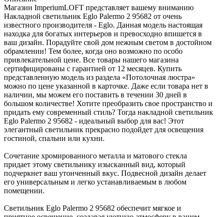
Магазин ImperiumLOFT представляет вашему вниманию
Накладной светильник Eglo Palermo 2 95682 от очень
известного производителя - Eglo. Данная модель настоящая
находка для богатых интерьеров и превосходно впишется в
ваш дизайн. Порадуйте свой дом нежным светом в достойном
обрамлении! Тем более, когда оно возможно по особо
привлекательной цене. Все товары нашего магазина
сертифицированы с гарантией от 12 месяцев. Купить
представленную модель из раздела «Потолочная люстра»
можно по цене указанной в карточке. Даже если товара нет в
наличии, мы можем его поставить в течении 30 дней в
большом количестве! Хотите преобразить свое пространство и
придать ему современный стиль? Тогда накладной светильник
Eglo Palermo 2 95682 - идеальный выбор для вас! Этот
элегантный светильник прекрасно подойдет для освещения
гостиной, спальни или кухни.
Сочетание хромированного металла и матового стекла
придает этому светильнику изысканный вид, который
подчеркнет ваш утонченный вкус. Подвесной дизайн делает
его универсальным и легко устанавливаемым в любом
помещении.
Светильник Eglo Palermo 2 95682 обеспечит мягкое и
приятное освещение, создавая уютную атмосферу в вашем