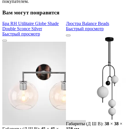
покупателем.
Вам могут понравится
Бра RH Utilitaire Globe Shade
Люстра Balance Beads
Double Sconce Silver
Быстрый просмотр
Быстрый просмотр
Габариты (Д Ш В):
38
×
38
×
Габариты (Д Ш В):
45
×
45
×
158 cм