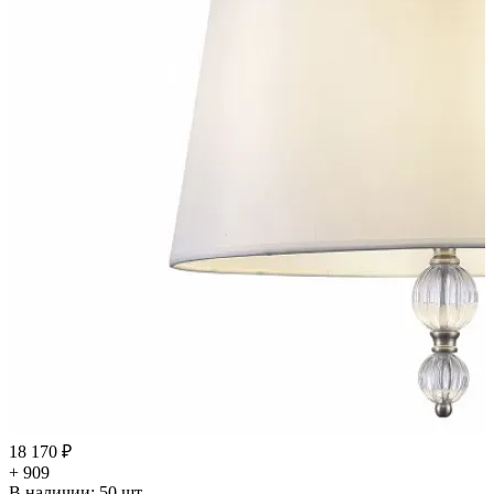
18 170 ₽
+ 909
В наличии:
50
шт.