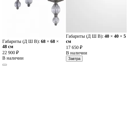
Габариты (Д Ш В):
40
×
40
×
5
Габариты (Д Ш В):
68
×
68
×
cм
48 cм
17 650 ₽
22 900 ₽
В наличии
В наличии
Завтра