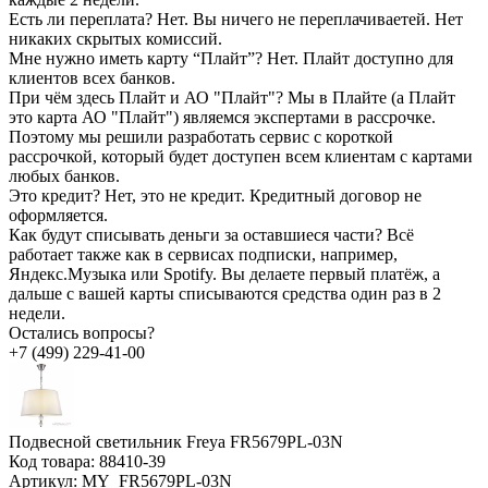
Есть ли переплата?
Нет. Вы ничего не переплачиваетей. Нет
никаких скрытых комиссий.
Мне нужно иметь карту “Плайт”?
Нет. Плайт доступно для
клиентов всех банков.
При чём здесь Плайт и АО "Плайт"?
Мы в Плайте (а Плайт
это карта АО "Плайт") являемся экспертами в рассрочке.
Поэтому мы решили разработать сервис с короткой
рассрочкой, который будет доступен всем клиентам с картами
любых банков.
Это кредит?
Нет, это не кредит. Кредитный договор не
оформляется.
Как будут списывать деньги за оставшиеся части?
Всё
работает также как в сервисах подписки, например,
Яндекс.Музыка или Spotify. Вы делаете первый платёж, а
дальше с вашей карты списываются средства один раз в 2
недели.
Остались вопросы?
+7 (499) 229-41-00
Подвесной светильник Freya FR5679PL-03N
Код товара:
88410-39
Артикул:
MY_FR5679PL-03N