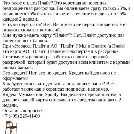
Что такое оплата Плайт?
Это короткая мгновенная
безпроцентная рассрочка. Вы оплачиваете сразу только 25%, а
оставшиеся 75% вы оплачиваете в течение 6 недель, по 25%
каждые 2 недели.
Есть ли переплата?
Нет. Вы ничего не переплачиваетей. Нет
никаких скрытых комиссий.
Мне нужно иметь карту “Плайт”?
Нет. Плайт доступно для
клиентов всех банков.
При чём здесь Плайт и АО "Плайт"?
Мы в Плайте (а Плайт
это карта АО "Плайт") являемся экспертами в рассрочке.
Поэтому мы решили разработать сервис с короткой
рассрочкой, который будет доступен всем клиентам с картами
любых банков.
Это кредит?
Нет, это не кредит. Кредитный договор не
оформляется.
Как будут списывать деньги за оставшиеся части?
Всё
работает также как в сервисах подписки, например,
Яндекс.Музыка или Spotify. Вы делаете первый платёж, а
дальше с вашей карты списываются средства один раз в 2
недели.
Остались вопросы?
+7 (499) 229-41-00