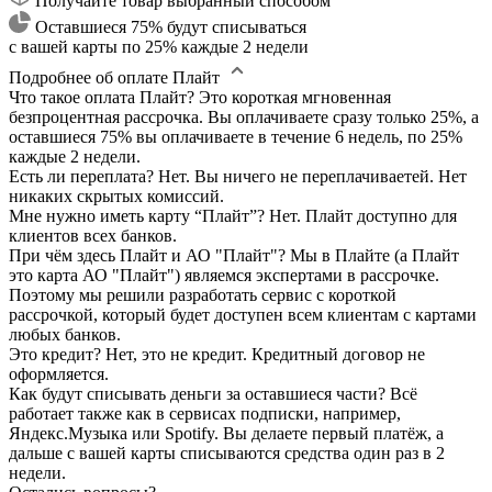
Получайте товар выбранный способом
Оставшиеся 75% будут списываться
с вашей карты по 25% каждые 2 недели
Подробнее об оплате Плайт
Что такое оплата Плайт?
Это короткая мгновенная
безпроцентная рассрочка. Вы оплачиваете сразу только 25%, а
оставшиеся 75% вы оплачиваете в течение 6 недель, по 25%
каждые 2 недели.
Есть ли переплата?
Нет. Вы ничего не переплачиваетей. Нет
никаких скрытых комиссий.
Мне нужно иметь карту “Плайт”?
Нет. Плайт доступно для
клиентов всех банков.
При чём здесь Плайт и АО "Плайт"?
Мы в Плайте (а Плайт
это карта АО "Плайт") являемся экспертами в рассрочке.
Поэтому мы решили разработать сервис с короткой
рассрочкой, который будет доступен всем клиентам с картами
любых банков.
Это кредит?
Нет, это не кредит. Кредитный договор не
оформляется.
Как будут списывать деньги за оставшиеся части?
Всё
работает также как в сервисах подписки, например,
Яндекс.Музыка или Spotify. Вы делаете первый платёж, а
дальше с вашей карты списываются средства один раз в 2
недели.