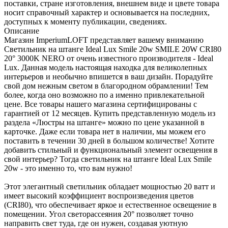
поставки, стране изготовления, внешнем виде и цвете товара
носит справочный характер и основывается на последних,
доступных к моменту публикации, сведениях.
Описание
Магазин ImperiumLOFT представляет вашему вниманию
Светильник на штанге Ideal Lux Smile 20w SMILE 20W CRI80
20° 3000K NERO от очень известного производителя - Ideal
Lux. Данная модель настоящая находка для великолепных
интерьеров и необычно впишется в ваш дизайн. Порадуйте
свой дом нежным светом в благородном обрамлении! Тем
более, когда оно возможно по а именно привлекательной
цене. Все товары нашего магазина сертифицированы с
гарантией от 12 месяцев. Купить представленную модель из
раздела «Люстры на штанге» можно по цене указанной в
карточке. Даже если товара нет в наличии, мы можем его
поставить в течении 30 дней в большом количестве! Хотите
добавить стильный и функциональный элемент освещения в
свой интерьер? Тогда светильник на штанге Ideal Lux Smile
20w - это именно то, что вам нужно!
Этот элегантный светильник обладает мощностью 20 ватт и
имеет высокий коэффициент воспроизведения цветов
(CRI80), что обеспечивает яркое и естественное освещение в
помещении. Угол светорассеяния 20° позволяет точно
направить свет туда, где он нужен, создавая уютную