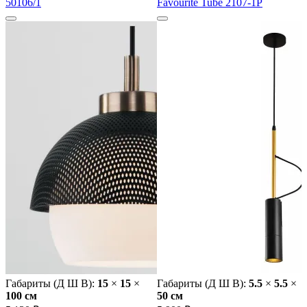
50106/1
Favourite Tube 2107-1P
Габариты (Д Ш В):
15
×
15
×
Габариты (Д Ш В):
5.5
×
5.5
×
100 cм
50 cм