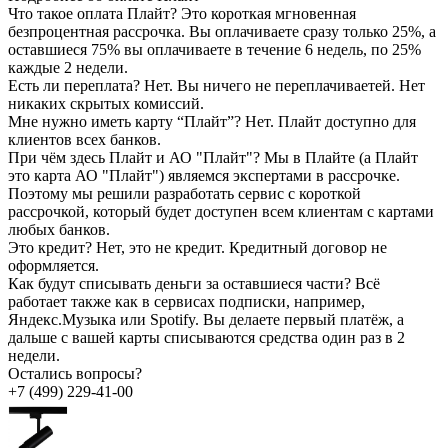
Что такое оплата Плайт?
Это короткая мгновенная
безпроцентная рассрочка. Вы оплачиваете сразу только 25%, а
оставшиеся 75% вы оплачиваете в течение 6 недель, по 25%
каждые 2 недели.
Есть ли переплата?
Нет. Вы ничего не переплачиваетей. Нет
никаких скрытых комиссий.
Мне нужно иметь карту “Плайт”?
Нет. Плайт доступно для
клиентов всех банков.
При чём здесь Плайт и АО "Плайт"?
Мы в Плайте (а Плайт
это карта АО "Плайт") являемся экспертами в рассрочке.
Поэтому мы решили разработать сервис с короткой
рассрочкой, который будет доступен всем клиентам с картами
любых банков.
Это кредит?
Нет, это не кредит. Кредитный договор не
оформляется.
Как будут списывать деньги за оставшиеся части?
Всё
работает также как в сервисах подписки, например,
Яндекс.Музыка или Spotify. Вы делаете первый платёж, а
дальше с вашей карты списываются средства один раз в 2
недели.
Остались вопросы?
+7 (499) 229-41-00